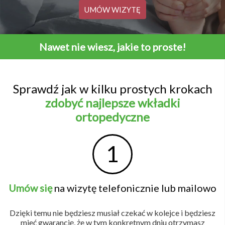
UMÓW WIZYTĘ
Nawet nie wiesz, jakie to proste!
Sprawdź jak w kilku prostych krokach
zdobyć najlepsze wkładki
ortopedyczne
1
Umów się
na wizytę telefonicznie lub mailowo
Dzięki temu nie będziesz musiał czekać w kolejce i będziesz
mieć gwarancję, że w tym konkretnym dniu otrzymasz