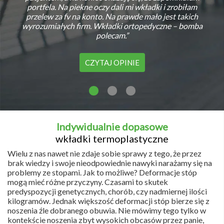
portfela. Na piekne oczy dali mi wkładki i zrobiłam
przelew za fv na konto. Na prawde mało jest takich
wyrozumiałych firm. Wkładki ortopedyczne – bomba
polecam.”
CZYTAJ OPINIE
Indywidualnie dopasowe
wkładki termoplastyczne
Wielu z nas nawet nie zdaje sobie sprawy z tego, że przez
brak wiedzy i swoje nieodpowiednie nawyki narażamy się na
problemy ze stopami. Jak to możliwe? Deformacje stóp
mogą mieć różne przyczyny. Czasami to skutek
predyspozycji genetycznych, chorób, czy nadmiernej ilości
kilogramów. Jednak większość deformacji stóp bierze się z
noszenia źle dobranego obuwia. Nie mówimy tego tylko w
kontekście noszenia zbyt wysokich obcasów przez panie,